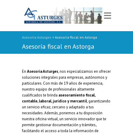
veren siteler
deneme bonusu veren siteler 2026
stake
jojobet
jojobet
jojobet
Dizi
Asesoría Asturges
> Asesoría fiscal en Astorga
Asesoría fiscal en Astorga
En
Asesoría Asturges
, nos especializamos en ofrecer
soluciones integrales para empresas, autónomos y
particulares. Con más de 19 años de experiencia,
nuestro equipo de profesionales altamente
cualificados te brinda
asesoramiento fiscal,
contable, laboral, jurídico y mercantil
, garantizando
un servicio eficaz, cercano y adaptado a tus
necesidades. Además, ponemos a tu disposición
nuestra oficina virtual, un servicio innovador que te
permite gestionar documentación y trámites
,
facilitando el acceso a toda la información de