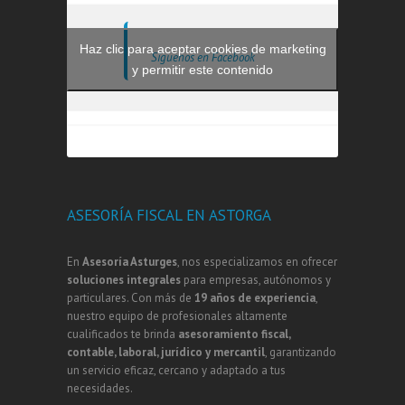
Haz clic para aceptar cookies de marketing
Síguenos en Facebook
y permitir este contenido
ASESORÍA FISCAL EN ASTORGA
En
Asesoría Asturges
, nos especializamos en ofrecer
soluciones integrales
para empresas, autónomos y
particulares. Con más de
19 años de experiencia
,
nuestro equipo de profesionales altamente
cualificados te brinda
asesoramiento fiscal,
contable, laboral, jurídico y mercantil
, garantizando
un servicio eficaz, cercano y adaptado a tus
necesidades.