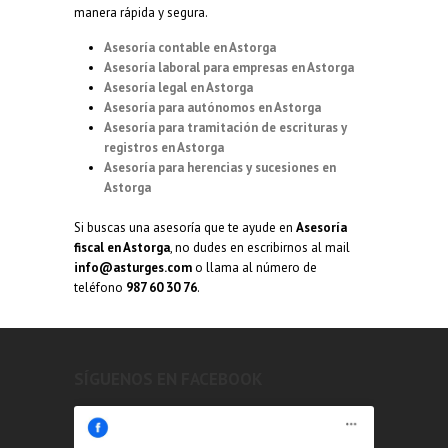
manera rápida y segura.
Asesoría contable en Astorga
Asesoría laboral para empresas en Astorga
Asesoría legal en Astorga
Asesoría para autónomos en Astorga
Asesoría para tramitación de escrituras y
registros en Astorga
Asesoría para herencias y sucesiones en
Astorga
Si buscas una asesoría que te ayude en
Asesoría
fiscal en Astorga
, no dudes en escribirnos al mail
info@asturges.com
o llama al número de
teléfono
987 60 30 76
.
SÍGUENOS EN FACEBOOK