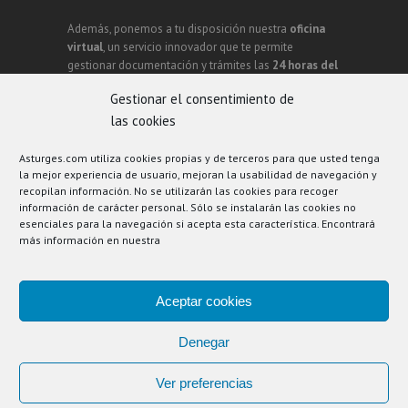
Además, ponemos a tu disposición nuestra
oficina
virtual
, un servicio innovador que te permite
gestionar documentación y trámites las
24 horas del
día
, facilitando el acceso a toda la información de
Gestionar el consentimiento de
manera rápida y segura.
las cookies
Asturges.com utiliza cookies propias y de terceros para que usted tenga
987603076
info@asturges.com
la mejor experiencia de usuario, mejoran la usabilidad de navegación y
recopilan información. No se utilizarán las cookies para recoger
C/ Santa Colomba Nº 6 - Bajo - 24700 -
información de carácter personal. Sólo se instalarán las cookies no
esenciales para la navegación si acepta esta característica. Encontrará
Astorga (León - España)
más información en nuestra
Aceptar cookies
Denegar
Aviso Legal
-
Política de privacidad
-
Política de
Ver preferencias
cookies
-
Más información sobre las cookies