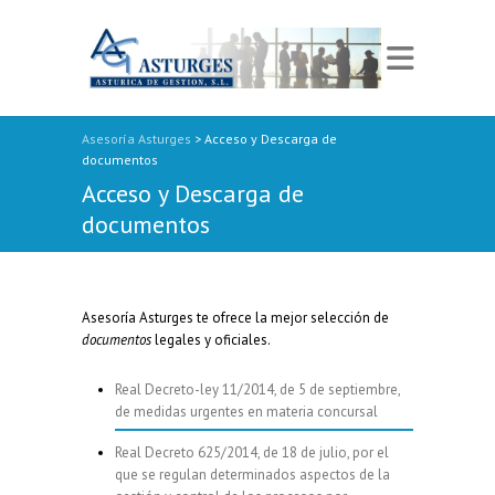
er
deneme bonusu veren siteler 2026
jojobet
jojobet
jojobet
Dizipal
marsbahis
crat
Asesoría Asturges
> Acceso y Descarga de
documentos
Acceso y Descarga de
documentos
Asesoría Asturges te ofrece la mejor selección de
documentos
legales y oficiales.
Real Decreto-ley 11/2014, de 5 de septiembre,
de medidas urgentes en materia concursal
Real Decreto 625/2014, de 18 de julio, por el
que se regulan determinados aspectos de la