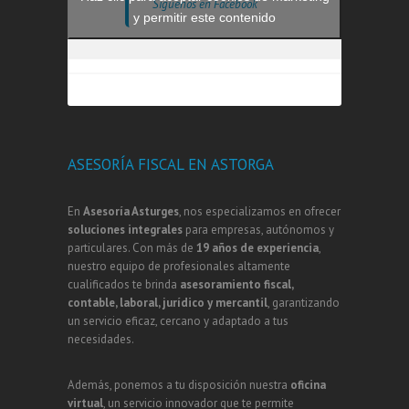
Síguenos en Facebook
y permitir este contenido
ASESORÍA FISCAL EN ASTORGA
En
Asesoría Asturges
, nos especializamos en ofrecer
soluciones integrales
para empresas, autónomos y
particulares. Con más de
19 años de experiencia
,
nuestro equipo de profesionales altamente
cualificados te brinda
asesoramiento fiscal,
contable, laboral, jurídico y mercantil
, garantizando
un servicio eficaz, cercano y adaptado a tus
necesidades.
Además, ponemos a tu disposición nuestra
oficina
virtual
, un servicio innovador que te permite