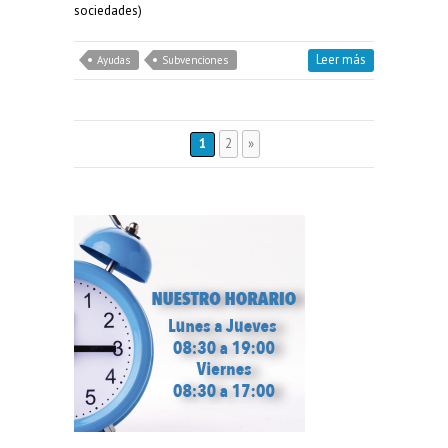
sociedades)
Leer más
Ayudas
Subvenciones
1
2
»
Buscar