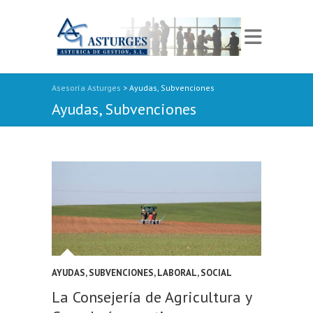
teler
deneme bonusu veren siteler 2026
jojobet
jojobet
jojobet
Dizipal
marsbahis
l
Asesoría Asturges
>
Ayudas, Subvenciones
Ayudas, Subvenciones
AYUDAS, SUBVENCIONES
,
LABORAL, SOCIAL
La Consejería de Agricultura y