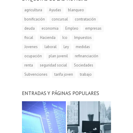
agricultura
Ayudas
blanqueo
bonificación
concursal
contratación
deuda
economia
Empleo
empresas
fiscal
Hacienda
Ico
Impuestos
Jovenes
laboral
Ley
medidas
ocupación
plan juvenil
refinanciación
renta
seguridad social
Sociedades
Subvenciones
tarifa joven
trabajo
ENTRADAS Y PÁGINAS POPULARES